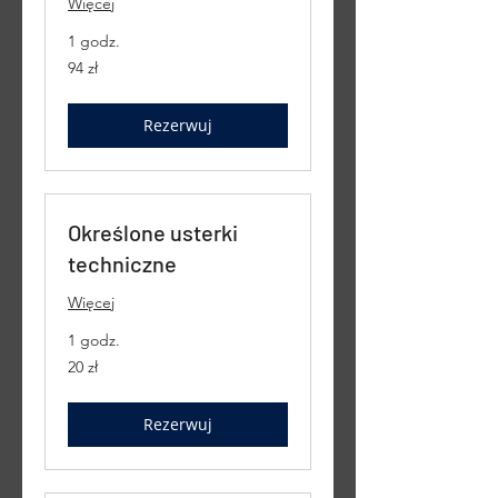
Więcej
1 godz.
94
94 zł
złote
polskie
Rezerwuj
Określone usterki
techniczne
Więcej
1 godz.
20
20 zł
złotych
polskich
Rezerwuj