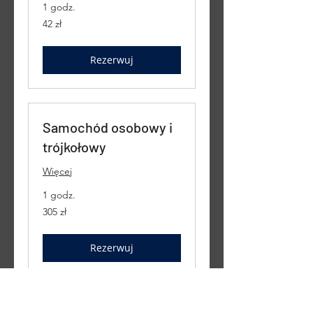
1 godz.
42
42 zł
złote
polskie
Rezerwuj
Samochód osobowy i
trójkołowy
Więcej
1 godz.
305
305 zł
złotych
polskich
Rezerwuj