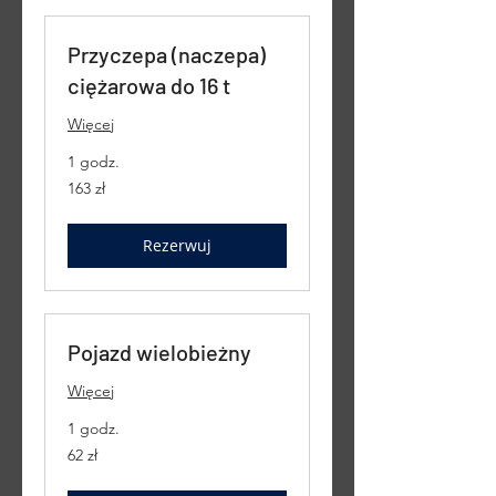
Przyczepa (naczepa)
ciężarowa do 16 t
Więcej
1 godz.
163
163 zł
złote
polskie
Rezerwuj
Pojazd wielobieżny
Więcej
1 godz.
62
62 zł
złote
polskie