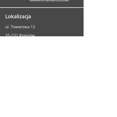
Lokalizacja
ul. Towarowa 12
35-231 Rzeszów
Potrzebujesz badania
technicznego?
Umów przegląd