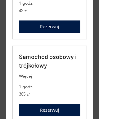
1 godz.
42
42 zł
złote
polskie
Rezerwuj
Samochód osobowy i
trójkołowy
Więcej
1 godz.
305
305 zł
złotych
polskich
Rezerwuj