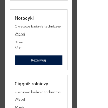
Motocykl
Okresowe badanie techniczne
Więcej
30 min
62
62 zł
złote
polskie
Rezerwuj
Ciągnik rolniczy
Okresowe badanie techniczne
Więcej
30 min