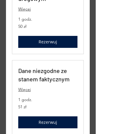
Więcej
1 godz.
50
50 zł
złotych
polskich
Rezerwuj
Dane niezgodne ze
stanem faktycznym
Więcej
1 godz.
51
51 zł
złotych
polskich
Rezerwuj