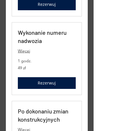
Rezerwuj
Wykonanie numeru
nadwozia
Więcej
1 godz.
49
49 zł
złotych
polskich
Rezerwuj
Po dokonaniu zmian
konstrukcyjnych
Więcej