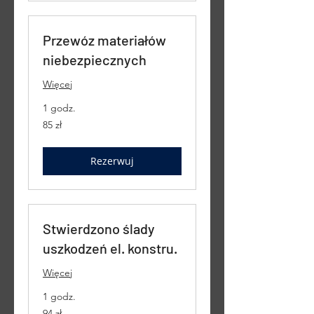
Przewóz materiałów
niebezpiecznych
Więcej
1 godz.
85
85 zł
złotych
polskich
Rezerwuj
Stwierdzono ślady
uszkodzeń el. konstru.
Więcej
1 godz.
94
94 zł