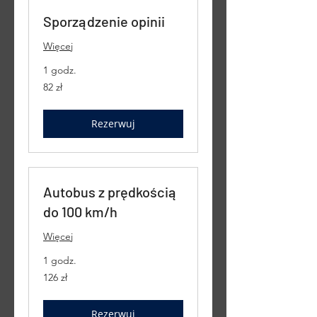
Sporządzenie opinii
Więcej
1 godz.
82
82 zł
złote
polskie
Rezerwuj
Autobus z prędkością
do 100 km/h
Więcej
1 godz.
126
126 zł
złotych
polskich
Rezerwuj