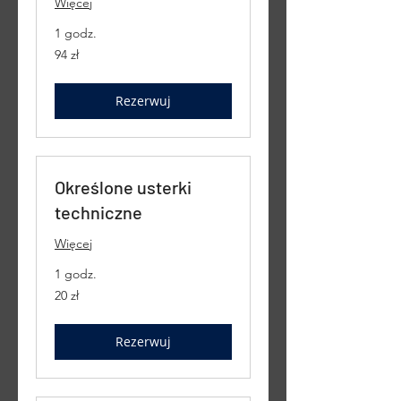
Więcej
1 godz.
94
94 zł
złote
polskie
Rezerwuj
Określone usterki
techniczne
Więcej
1 godz.
20
20 zł
złotych
polskich
Rezerwuj