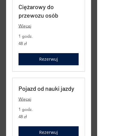
Ciężarowy do
przewozu osób
Więcej
1 godz.
48
48 zł
złotych
polskich
Rezerwuj
Pojazd od nauki jazdy
Więcej
1 godz.
48
48 zł
złotych
polskich
Rezerwuj