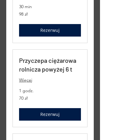
30 min
98
98 zł
złotych
polskich
Rezerwuj
Przyczepa ciężarowa
rolnicza powyżej 6 t
Więcej
1 godz.
70
70 zł
złotych
polskich
Rezerwuj