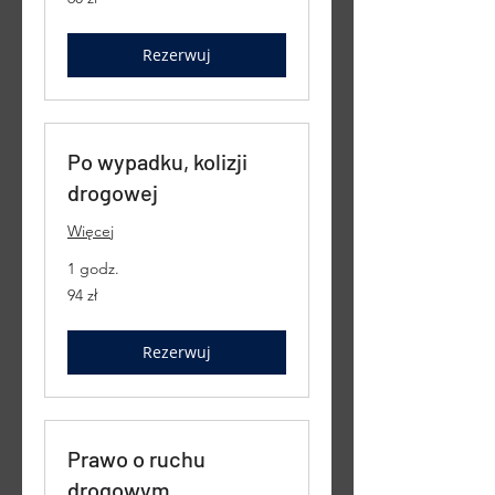
złotych
polskich
Rezerwuj
Po wypadku, kolizji
drogowej
Więcej
1 godz.
94
94 zł
złote
polskie
Rezerwuj
Prawo o ruchu
drogowym