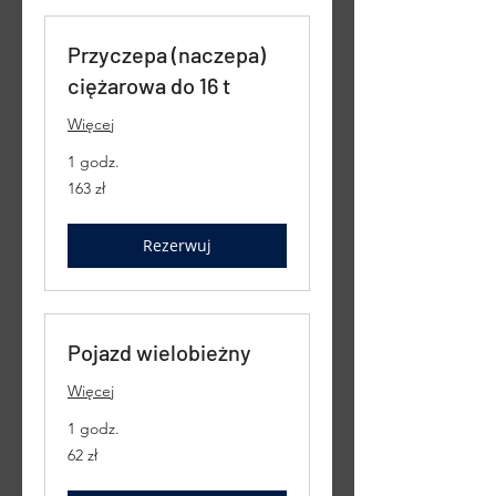
Przyczepa (naczepa)
ciężarowa do 16 t
Więcej
1 godz.
163
163 zł
złote
polskie
Rezerwuj
Pojazd wielobieżny
Więcej
1 godz.
62
62 zł
złote
polskie