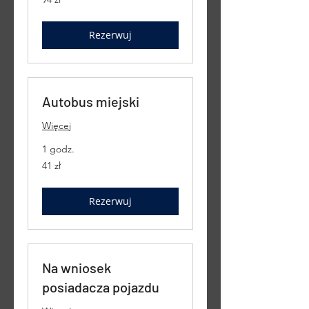
złote
polskie
Rezerwuj
Autobus miejski
Więcej
1 godz.
41
41 zł
złotych
polskich
Rezerwuj
Na wniosek
posiadacza pojazdu