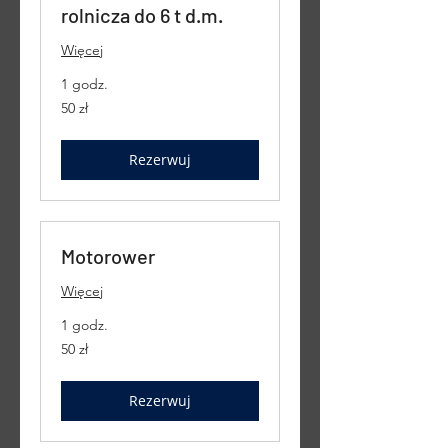
rolnicza do 6 t d.m.
Więcej
1 godz.
50
50 zł
złotych
polskich
Rezerwuj
Motorower
Więcej
1 godz.
50
50 zł
złotych
polskich
Rezerwuj