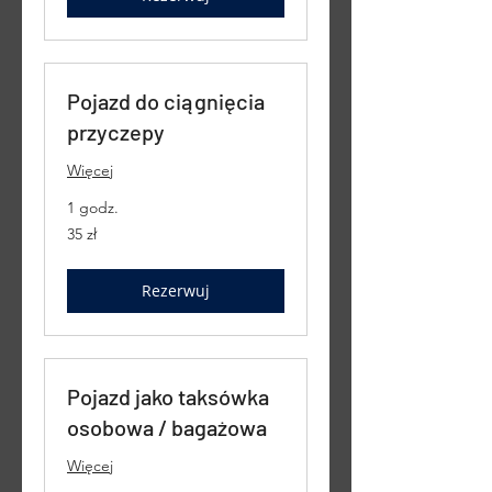
Pojazd do ciągnięcia
przyczepy
Więcej
1 godz.
35
35 zł
złotych
polskich
Rezerwuj
Pojazd jako taksówka
osobowa / bagażowa
Więcej