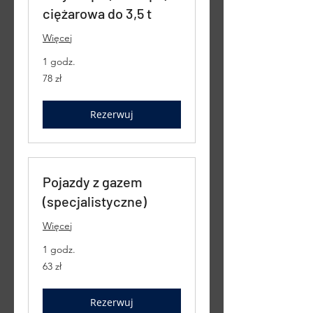
ciężarowa do 3,5 t
Więcej
1 godz.
78
78 zł
złotych
polskich
Rezerwuj
Pojazdy z gazem
(specjalistyczne)
Więcej
1 godz.
63
63 zł
złote
polskie
Rezerwuj