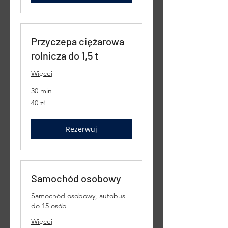
Przyczepa ciężarowa
rolnicza do 1,5 t
Więcej
30 min
40
40 zł
złotych
polskich
Rezerwuj
Samochód osobowy
Samochód osobowy, autobus
do 15 osób
Więcej