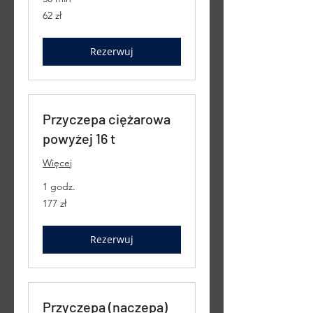
62
62 zł
złote
polskie
Rezerwuj
Przyczepa ciężarowa
powyżej 16 t
Więcej
1 godz.
177
177 zł
złotych
polskich
Rezerwuj
Przyczepa (naczepa)