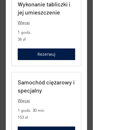
Wykonanie tabliczki i
jej umieszczenie
Więcej
1 godz.
36
36 zł
złotych
polskich
Rezerwuj
Samochód ciężarowy i
specjalny
Więcej
1 godz. 30 min
153
153 zł
złote
polskie