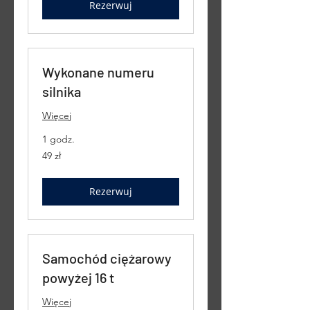
Rezerwuj
Wykonane numeru
silnika
Więcej
1 godz.
49
49 zł
złotych
polskich
Rezerwuj
Samochód ciężarowy
powyżej 16 t
Więcej