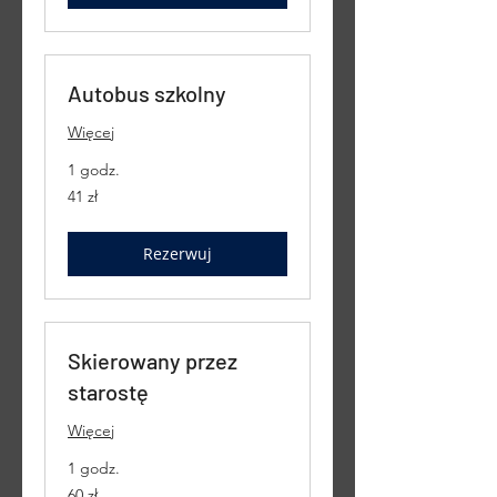
Autobus szkolny
Więcej
1 godz.
41
41 zł
złotych
polskich
Rezerwuj
Skierowany przez
starostę
Więcej
1 godz.
60
60 zł