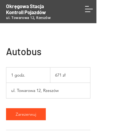
Okręgowa Stacja
Kontroli Pojazdów
ul. Towarowa 12, Rzeszów
Autobus
671
złotych
1 godz.
1
671 zł
polskich
g
o
ul. Towarowa 12, Rzeszów
d
z
Zarezerwuj