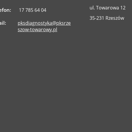
ul. Towarowa 12
efon:
17 785 64 04
35-231 Rzeszów
il:
pksdiagnostyka@pksrze
szow-towarowy.pl