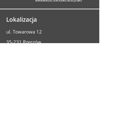
Lokalizacja
ul. Towarowa 12
35-231 Rzeszów
Potrzebujesz badania
technicznego?
Umów przegląd