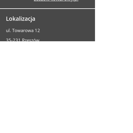
Lokalizacja
ul. Towarowa 12
35-231 Rzeszów
Potrzebujesz badania
technicznego?
Umów przegląd