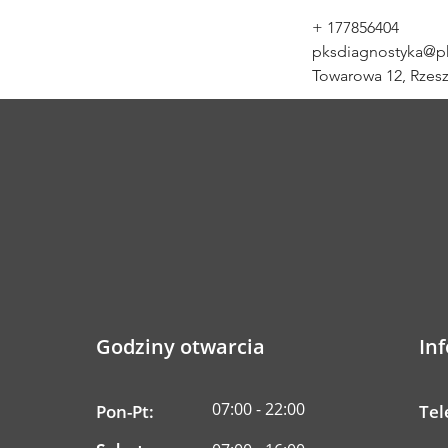
+ 177856404
pksdiagnostyka@pk
Towarowa 12, Rzes
Godziny otwarcia
In
07:00 - 22:00
Pon-Pt:
Tel