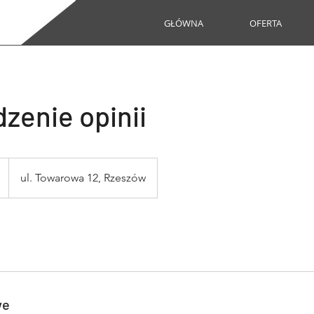
GŁÓWNA
OFERTA
zenie opinii
ul. Towarowa 12, Rzeszów
we