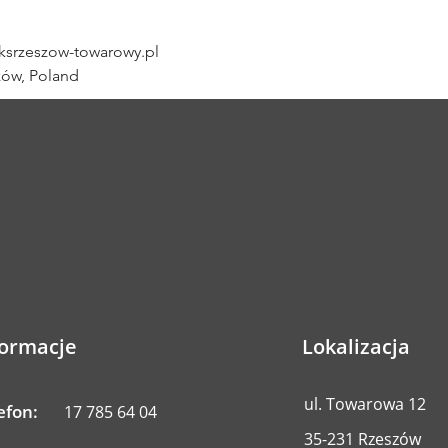
srzeszow-towarowy.pl
zów, Poland
formacje
Lokalizacja
ul. Towarowa 12
efon:
17 785 64 04
35-231 Rzeszów