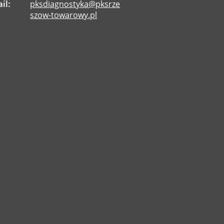
il:
pksdiagnostyka@pksrze
szow-towarowy.pl