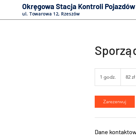
Okręgowa Stacja Kontroli Pojazdów
ul. Towarowa 12, Rzeszów
Sporząd
82
złote
1 godz.
1
82 zł
polskie
g
o
d
Zarezerwuj
z
Dane kontakto