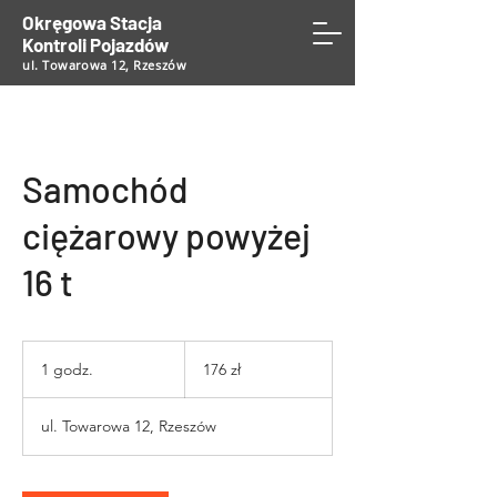
Okręgowa Stacja
Kontroli Pojazdów
ul. Towarowa 12, Rzeszów
Samochód
ciężarowy powyżej
16 t
176
złotych
1 godz.
1
176 zł
polskich
g
o
ul. Towarowa 12, Rzeszów
d
z