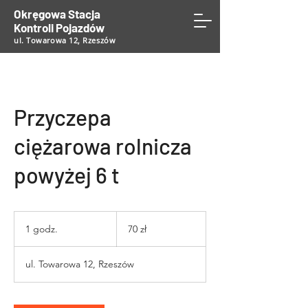
Okręgowa Stacja
Kontroli Pojazdów
ul. Towarowa 12, Rzeszów
Przyczepa
ciężarowa rolnicza
powyżej 6 t
70
złotych
1 godz.
1
70 zł
polskich
g
o
ul. Towarowa 12, Rzeszów
d
z