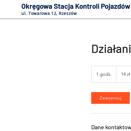
Okręgowa Stacja Kontroli Pojazdów
ul. Towarowa 12, Rzeszów
Działan
14
złotych
1 godz.
1
14 zł
polskich
g
o
d
Zarezerwuj
z
Dane kontakto