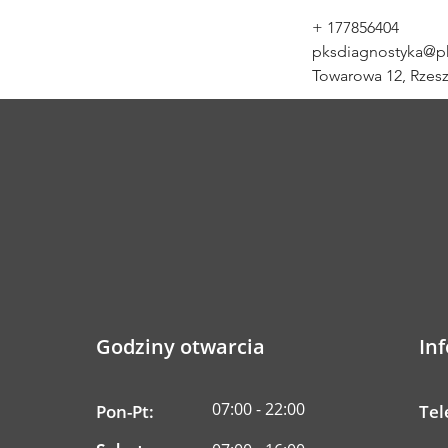
+ 177856404
pksdiagnostyka@pk
Towarowa 12, Rzes
Godziny otwarcia
In
07:00 - 22:00
Pon-Pt:
Tel