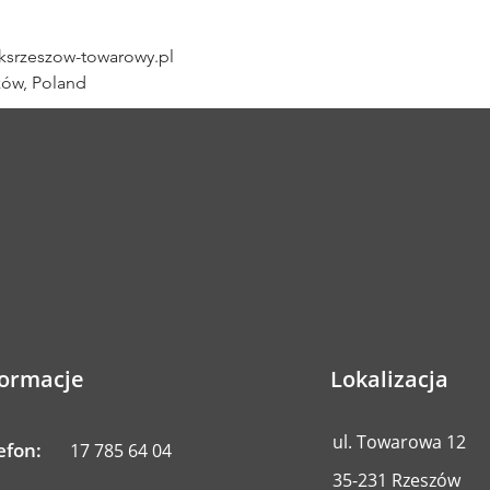
srzeszow-towarowy.pl
zów, Poland
formacje
Lokalizacja
ul. Towarowa 12
efon:
17 785 64 04
35-231 Rzeszów