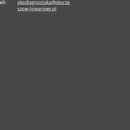
il:
pksdiagnostyka@pksrze
szow-towarowy.pl