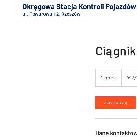
Okręgowa Stacja Kontroli Pojazdów
ul. Towarowa 12, Rzeszów
Ciągnik
542,40
złotego
1 godz.
1
542,4
polskiego
g
o
d
Zarezerwuj
z
Dane kontakto