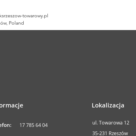
srzeszow-towarowy.pl
zów, Poland
formacje
Lokalizacja
ul. Towarowa 12
efon:
17 785 64 04
35-231 Rzeszów