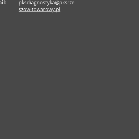
il:
pksdiagnostyka@pksrze
szow-towarowy.pl