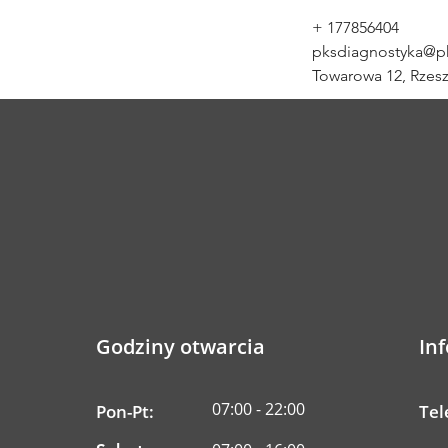
+ 177856404
pksdiagnostyka@pk
Towarowa 12, Rzes
Godziny otwarcia
In
07:00 - 22:00
Pon-Pt:
Tel