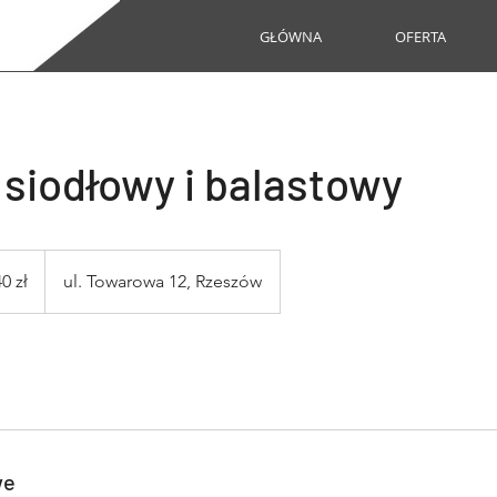
GŁÓWNA
OFERTA
 siodłowy i balastowy
0 zł
ul. Towarowa 12, Rzeszów
we